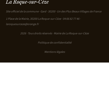
La Roque-sur-Cèze
Site officiel de la commune · Gard · 30200 · Un des Plus Beaux Villages de France
1 Place de la Mairie, 30200 La Roque-sur-Cèze ·
04 66 82 77 46
·
laroquesurceze@orange.fr
2026 · Tous droits réservés · Mairie de La Roque-sur-Cèze
Politique de confidentialité
Mentions légales