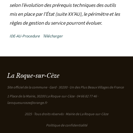
selon l’évolution des prérequis techniques des outils
mis en place par l’État (suite XX’AU), le périmètre et les
règles de gestion du service pourront évoluer.
IDE-AU-Procedure
Télécharger
La Roque-sur-Cèze
Site officiel de la commune · Gard · 30200 · Un des Plus Beaux Villages de France
1 Place de la Mairie, 30200 La Roque-sur-Cèze ·
04 66 82 77 46
·
laroquesurceze@orange.fr
2025 · Tous droits réservés · Mairie de La Roque-sur-Cèze
Politique de confidentialité